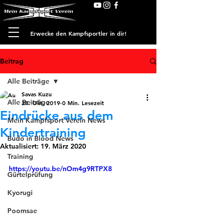
Erwecke den Kampfsportler in dir!
Beitrag
Alle Beiträge
Savas Kuzu
Alle Beiträge
28. Okt. 2019
0 Min. Lesezeit
Eindrücke aus dem
Mein Kampfsport Verein News
Kindertraining
Budo in Blood News
Aktualisiert:
19. März 2020
Training
https://youtu.be/nOm4g9RTPX8
Gürtelprüfung
Kyorugi
Poomsae