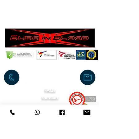
E-Mail:
mkv-taekwondo@gmx.at
Infoline
+43 660 55 37667
FAQs
Kontakt
Impressum
Schulordnung
Vertragsbedingung und AGB
©2025 by Mein Kampfsport Verein
Personal Trainer Taekwondo Body-Work