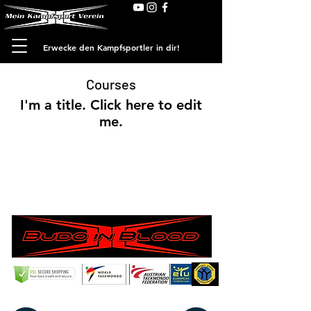
Erwecke den Kampfsportler in dir!
Courses
I'm a title. ​Click here to edit
me.
E-Mail:
mkv-taekwondo@gmx.at