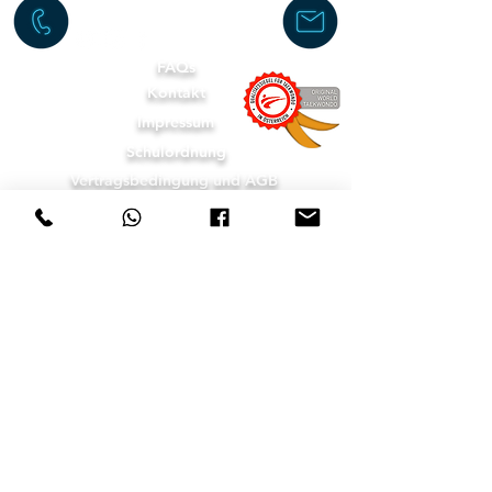
Infoline
+43 660 55 37667
FAQs
Kontakt
Impressum
Schulordnung
Vertragsbedingung und AGB
©2025 by Mein Kampfsport Verein
Personal Trainer Taekwondo Body-Work