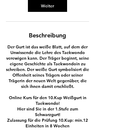
n
Weiter
.
Beschreibung
Der Gurt ist das weiße Blatt, auf dem der
Unwissende die Lehre des Taekwondo
verewigen kann. Der Träger beginnt, seine
eigene Geschichte als Taekwondoin zu
schreiben. Der weiße Gurt symbolisiert die
Offenheit seines Trägers oder seiner
Trägerin der neuen Welt gegenüber, die
sich ihnen damit erschließt.
Online Kurs für den 10.Kup Weißgurt in
Taekwondo!
Hier sind Sie in der 1.Stufe zum
Schwarzgurt!
Zulassung für die Prüfung 10.Kup: min.12
Einheiten in 8 Wochen