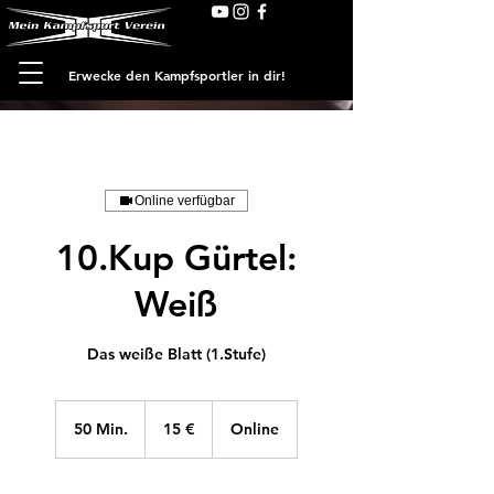
Erwecke den Kampfsportler in dir!
Online verfügbar
10.Kup Gürtel:
Weiß
Das weiße Blatt (1.Stufe)
15
Euro
50 Min.
5
15 €
Online
0
M
i