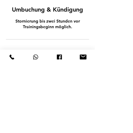
Umbuchung & Kündigung
Stornierung bis zwei Stunden vor
Trainingsbeginn möglich.
Kontaktangaben
06605537667
support@mein-kampfsport-verein.com
Mein Kampfsport Verein, Pernitz,
Österreich