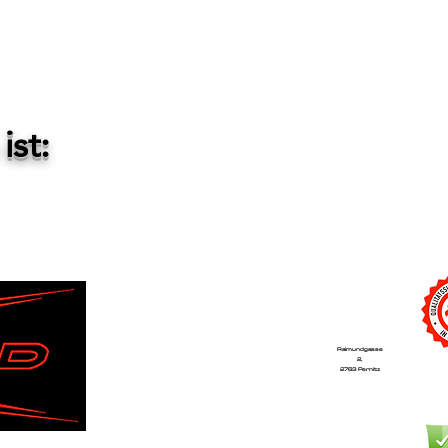
ist:
Raimundgasse
2,
2763 Pernitz