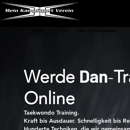
Home
Was ist Taekwondo?
Dan
Werde
-
Tr
Online
Taekwond
o
Training.
Kraft bis Ausdauer. Schnelligkeit bis Re
Hunderte Techniken, die wir gemeinsam 